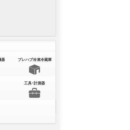
機器
プレハブ冷凍冷蔵庫
工具･計測器